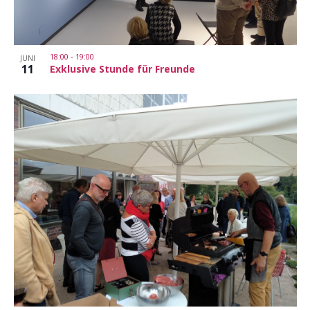
18:00
-
19:00
JUNI
11
Exklusive Stunde für Freunde