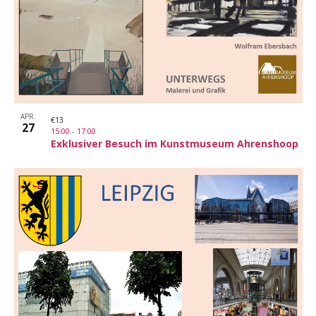
APR.
€13
27
15:00
-
17:00
Exklusiver Besuch im Kunstmuseum Ahrenshoop