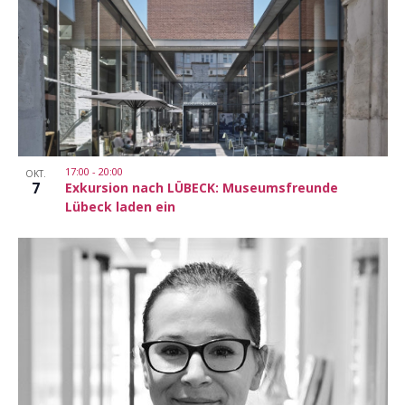
17:00
-
20:00
OKT.
7
Exkursion nach LÜBECK: Museumsfreunde
Lübeck laden ein