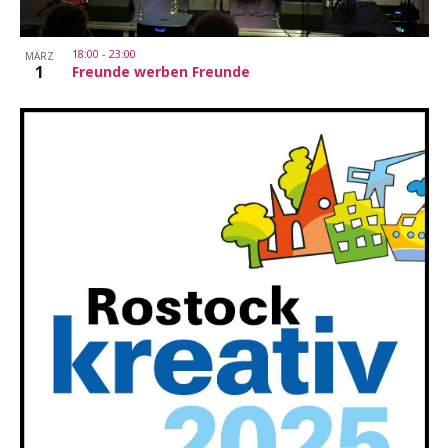
18:00
-
23:00
MÄRZ
1
Freunde werben Freunde