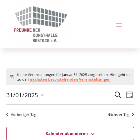
Veranstaltungen
Keine Veranstaltungen für Januar 31, 2025 vorgesehen. Hier geht es
für
Hinweis
zu den
nächsten bevorstehenden Veranstaltungen
.
Januar
Verans
Ver
31/01/2025
31,
Suche
Tag
Ans
Suche
Datum
2025
Nav
und
wählen.
Vorheriger Tag
Nächster Tag
Ansich
Naviga
Kalender abonnieren